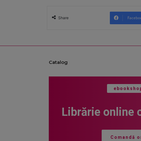
Facebo
Share
Catalog
ebooksho
Librărie online 
Comandă o