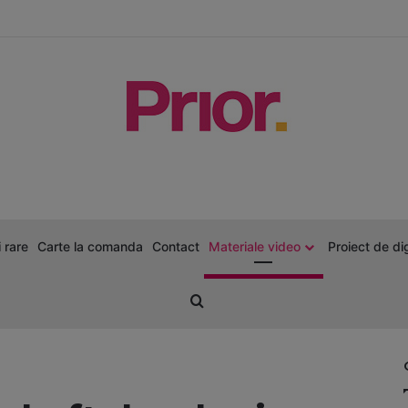
modal-check
 rare
Carte la comanda
Contact
Materiale video
Proiect de dig