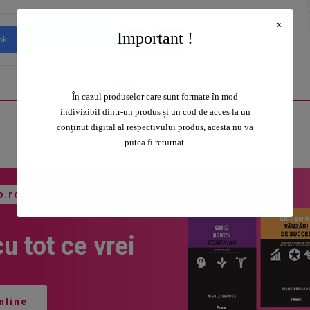
x
Important !
ok
LinkedIn
În cazul produselor care sunt formate în mod
indivizibil dintr-un produs și un cod de acces la un
conținut digital al respectivului produs, acesta nu va
putea fi returnat.
p.ro
cu tot ce vrei
nline