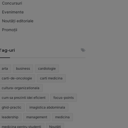
Concursuri
Evenimente
Noutăți editoriale
Promoții
Tag-uri
arta
business
cardiologie
carti-de-oncologie
carti medicina
cultura-organizationala
cum sa prezinti idei eficient
focus-points
ghid-practic
imagistica abdominala
leadership
management
medicina
medicina pentru studenti
Noutăți