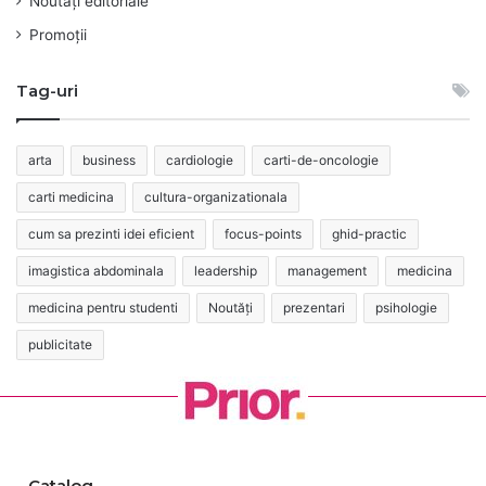
Noutăți editoriale
Promoții
Tag-uri
arta
business
cardiologie
carti-de-oncologie
carti medicina
cultura-organizationala
cum sa prezinti idei eficient
focus-points
ghid-practic
imagistica abdominala
leadership
management
medicina
medicina pentru studenti
Noutăți
prezentari
psihologie
publicitate
Catalog