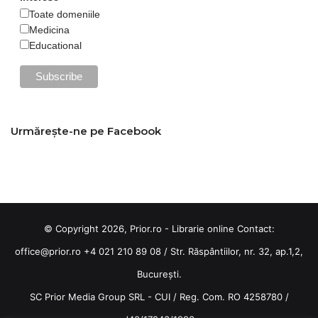
Toate domeniile
Medicina
Educational
Urmărește-ne pe Facebook
© Copyright 2026, Prior.ro - Librarie online Contact:
office@prior.ro
+4 021 210 89 08 / Str. Răspântiilor, nr. 32, ap.1,2,
București.
SC Prior Media Group SRL - CUI / Reg. Com. RO 4258780 /