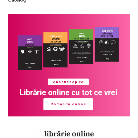
ebookshop.ro
Librărie online cu tot ce vrei
Comandă online