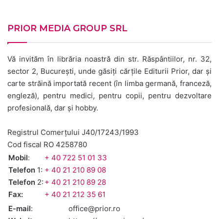
PRIOR MEDIA GROUP SRL
Vă invităm în librăria noastră din str. Răspântiilor, nr. 32,
sector 2, Bucureşti, unde găsiți
cărțile Editurii Prior, dar și
carte străină importată recent (în limba germană, franceză,
engleză), pentru medici, pentru copii, pentru dezvoltare
profesională, dar și hobby.
Registrul Comerţului J40/17243/1993
Cod fiscal RO 4258780
Mobil
:
+ 40 722 51 01 33
Telefon
1:
+ 40 21 210 89 08
Telefon
2:
+ 40 21 210 89 28
Fax:
+ 40 21 212 35 61
E-mail
:
office@prior.ro