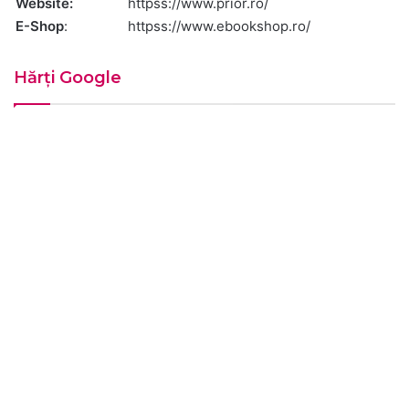
Website:
httpss://www.prior.ro/
E-Shop
:
httpss://www.ebookshop.ro/
Hărți Google