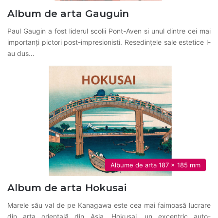
Album de arta Gauguin
Paul Gaugin a fost liderul scolii Pont-Aven si unul dintre cei mai
importanți pictori post-impresionisti. Resedințele sale estetice l-
au dus…
Albume de arta 187 x 185 mm
Album de arta Hokusai
Marele său val de pe Kanagawa este cea mai faimoasă lucrare
din arta orientală din Asia. Hokusai, un excentric auto-