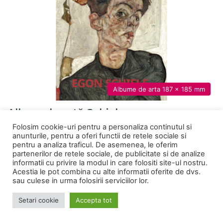
Albume de arta 187 x 185 mm
Album de artă Schiele
Folosim cookie-uri pentru a personaliza continutul si
Egon Schiele a fost un artist scandalos si excentric: necrutator
anunturile, pentru a oferi functii de retele sociale si
in raportul cu el insusi si cu cei din jur,…
pentru a analiza traficul. De asemenea, le oferim
partenerilor de retele sociale, de publicitate si de analize
informatii cu privire la modul in care folositi site-ul nostru.
Acestia le pot combina cu alte informatii oferite de dvs.
Categorii
sau culese in urma folosirii serviciilor lor.
Setari cookie
Accepta tot
Concursuri
Evenimente