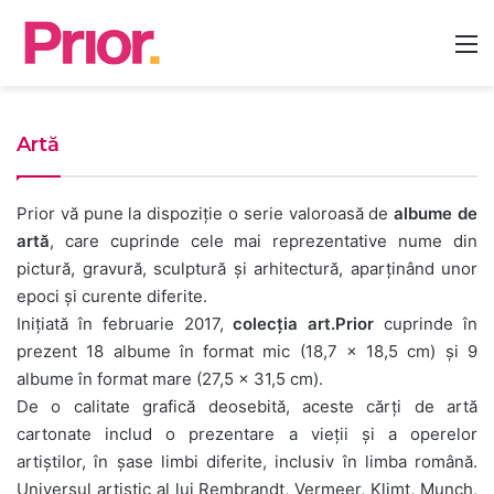
M
Artă
Prior vă pune la dispoziție o serie valoroasă de
albume de
artă
, care cuprinde cele mai reprezentative nume din
pictură, gravură, sculptură și arhitectură, aparținând unor
epoci și curente diferite.
Inițiată în februarie 2017,
colecția art.Prior
cuprinde în
prezent 18 albume în format mic (18,7 × 18,5 cm) și 9
albume în format mare (27,5 × 31,5 cm).
De o calitate grafică deosebită, aceste cărți de artă
cartonate includ o prezentare a vieții și a operelor
artiștilor, în șase limbi diferite, inclusiv în limba română.
Universul artistic al lui Rembrandt, Vermeer, Klimt, Munch,