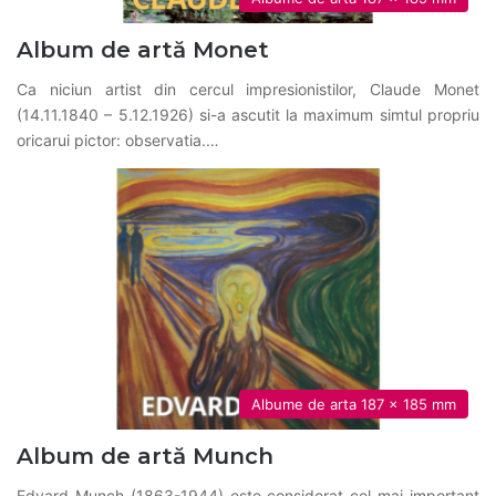
Album de artă Monet
Ca niciun artist din cercul impresionistilor, Claude Monet
(14.11.1840 – 5.12.1926) si-a ascutit la maximum simtul propriu
oricarui pictor: observatia.…
Albume de arta 187 x 185 mm
Album de artă Munch
Edvard Munch (1863-1944) este considerat cel mai important