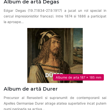
Album de artă Degas
Edgar Degas (19.7.1834-27.9.1917) a jucat un rol special in
cercul impresionistilor francezi. Intre 1874 si 1886 a participat
la aproape…
Albume de arta 187 x 185 mm
Album de artă Durer
Precursor al Renasterii si supranumit de contemporanii sai
Apelles Germaniae Durer atrage atatea superlative incat putem
numi perioada sa activa…