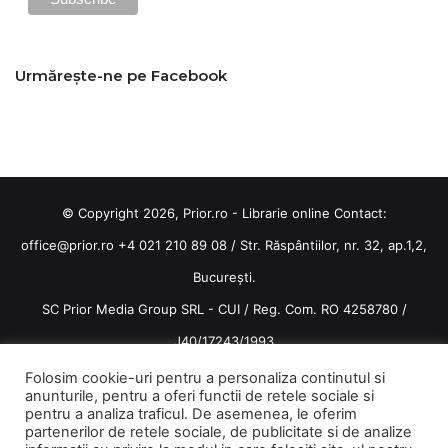
Urmărește-ne pe Facebook
© Copyright 2026, Prior.ro - Librarie online Contact:
office@prior.ro
+4 021 210 89 08 / Str. Răspântiilor, nr. 32, ap.1,2,
București.
SC Prior Media Group SRL - CUI / Reg. Com. RO 4258780 /
J40/17243/1993
Termeni și condiții
/
Politica de confidentialitate
Folosim cookie-uri pentru a personaliza continutul si
anunturile, pentru a oferi functii de retele sociale si
Terms and conditions
pentru a analiza traficul. De asemenea, le oferim
partenerilor de retele sociale, de publicitate si de analize