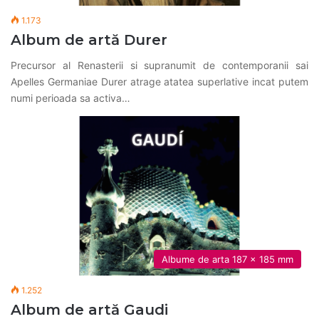
1.173
Album de artă Durer
Precursor al Renasterii si supranumit de contemporanii sai
Apelles Germaniae Durer atrage atatea superlative incat putem
numi perioada sa activa…
Albume de arta 187 x 185 mm
1.252
Album de artă Gaudi