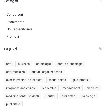
Categorii
Concursuri
Evenimente
Noutăți editoriale
Promoții
Tag-uri
arta
business
cardiologie
carti-de-oncologie
carti medicina
cultura-organizationala
cum sa prezinti idei eficient
focus-points
ghid-practic
imagistica abdominala
leadership
management
medicina
medicina pentru studenti
Noutăți
prezentari
psihologie
publicitate