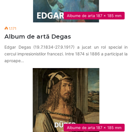
Albume de arta 187 x 185 mm
1.171
Album de artă Degas
Edgar Degas (19.7.1834-27.9.1917) a jucat un rol special in
cercul impresionistilor francezi. Intre 1874 si 1886 a participat la
aproape…
Albume de arta 187 x 185 mm