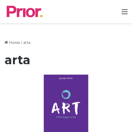
M
Home
/
arta
arta