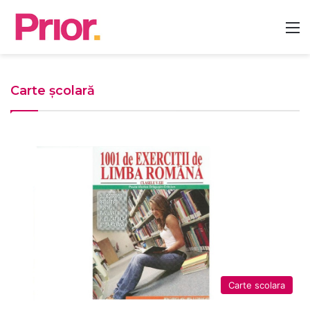
M
Carte școlară
Carte scolara