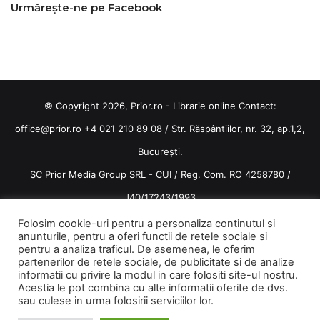
Urmărește-ne pe Facebook
© Copyright 2026, Prior.ro - Librarie online Contact:
office@prior.ro
+4 021 210 89 08 / Str. Răspântiilor, nr. 32, ap.1,2,
București.
SC Prior Media Group SRL - CUI / Reg. Com. RO 4258780 /
J40/17243/1993
Termeni și condiții
/
Politica de confidentialitate
Folosim cookie-uri pentru a personaliza continutul si
anunturile, pentru a oferi functii de retele sociale si
Terms and conditions
pentru a analiza traficul. De asemenea, le oferim
partenerilor de retele sociale, de publicitate si de analize
informatii cu privire la modul in care folositi site-ul nostru.
Acestia le pot combina cu alte informatii oferite de dvs.
sau culese in urma folosirii serviciilor lor.