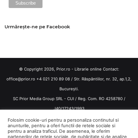
Urmărește-ne pe Facebook
© Copyright 2026, Prior.ro - Librarie online Contact:
office@prior.ro
+4 021 210 89 08 / Str. Răspântiilor, nr. 32, ap.1,2,
București.
SC Prior Media Group SRL - CUI / Reg. Com. RO 4258780 /
J40/17243/1993
Termeni și condiții
/
Politica de confidentialitate
Folosim cookie-uri pentru a personaliza continutul si
anunturile, pentru a oferi functii de retele sociale si
Terms and conditions
pentru a analiza traficul. De asemenea, le oferim
partenerilor de retele sociale, de publicitate si de analize