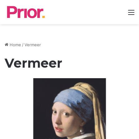
M
Home
/
Vermeer
Vermeer