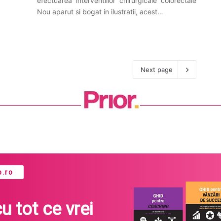
efectuarea interventiilor chirurgicale colorectale
Nou aparut si bogat in ilustratii, acest…
Next page
.ro
cu tot ce vrei