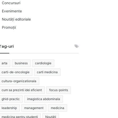
Concursuri
Evenimente
Noutăți editoriale
Promoții
Tag-uri
arta
business
cardiologie
carti-de-oncologie
carti medicina
cultura-organizationala
cum sa prezinti idei eficient
focus-points
ghid-practic
imagistica abdominala
leadership
management
medicina
medicina pentru studenti
Noutăți