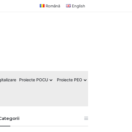
Română
English
italizare
Proiecte POCU
Proiecte PEO
Categorii