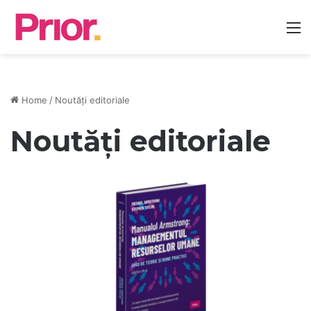
M
Home
/
Noutăți editoriale
Noutăți editoriale