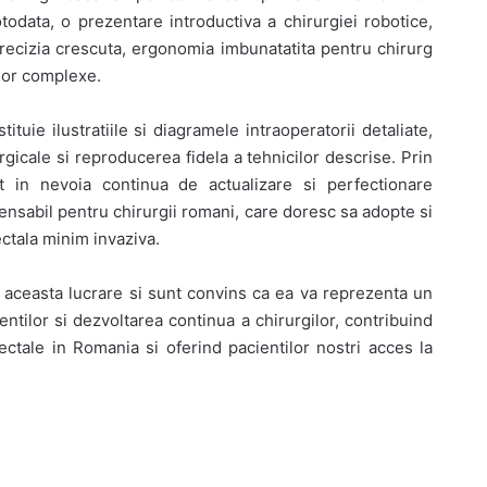
otodata, o prezentare introductiva a chirurgiei robotice,
 precizia crescuta, ergonomia imbunatatita pentru chirurg
ilor complexe.
ituie ilustratiile si diagramele intraoperatorii detaliate,
rgicale si reproducerea fidela a tehnicilor descrise. Prin
 in nevoia continua de actualizare si perfectionare
ensabil pentru chirurgii romani, care doresc sa adopte si
ectala minim invaziva.
uce aceasta lucrare si sunt convins ca ea va reprezenta un
entilor si dezvoltarea continua a chirurgilor, contribuind
rectale in Romania si oferind pacientilor nostri acces la