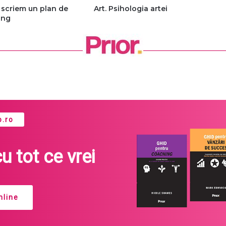
scriem un plan de
Art. Psihologia artei
ing
.ro
cu tot ce vrei
line