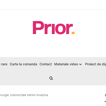
 rare
Carte la comanda
Contact
Materiale video
Proiect de dig
Search for
irurgie colorectala minim invaziva