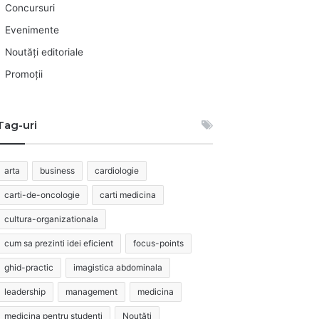
Concursuri
Evenimente
Noutăți editoriale
Promoții
Tag-uri
arta
business
cardiologie
carti-de-oncologie
carti medicina
cultura-organizationala
cum sa prezinti idei eficient
focus-points
ghid-practic
imagistica abdominala
leadership
management
medicina
medicina pentru studenti
Noutăți