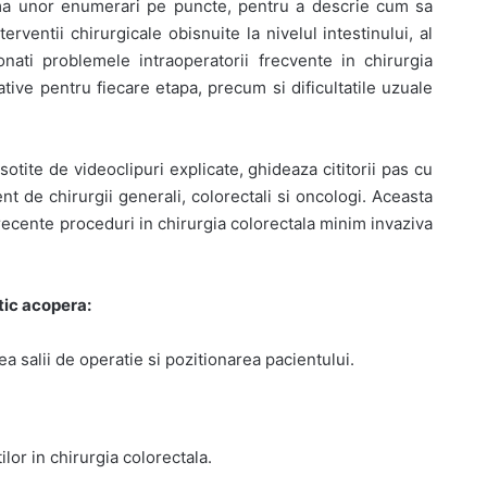
rma unor enumerari pe puncte, pentru a descrie cum sa
rventii chirurgicale obisnuite la nivelul intestinului, al
onati problemele intraoperatorii frecvente in chirurgia
tive pentru fiecare etapa, precum si dificultatile uzuale
insotite de videoclipuri explicate, ghideaza cititorii pas cu
ent de chirurgii generali, colorectali si oncologi. Aceasta
 recente proceduri in chirurgia colorectala minim invaziva
ctic acopera:
ea salii de operatie si pozitionarea pacientului.
ilor in chirurgia colorectala.