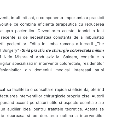
enit, in ultimii ani, o componenta importanta a practicii
volutie ce combina eficienta terapeutica cu reducerea
 asupra pacientilor. Dezvoltarea acestei tehnici a fost
 recente si de necesitatea constanta de a imbunatati
ietii pacientilor. Editia in limba romana a lucrarii „The
l Surgery” (
Ghid practic de chirurgie colorectala minim
gi Nitin Mishra si Abdulaziz M. Saleem, constituie o
gilor specializati in interventii colorectale, rezidentilor
esionistilor din domeniul medical interesati sa-si
cat sa faciliteze o consultare rapida si eficienta, oferind
fectuarea interventiilor chirurgicale propriu-zise. Autorii
, punand accent pe sfaturi utile si aspecte esentiale ale
 un auxiliar ideal pentru tratatele teoretice. Acesta se
ie riguroasa si pe derularea optima a interventiilor