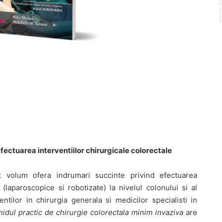
efectuarea interventiilor chirurgicale colorectale
st volum ofera indrumari succinte privind efectuarea
 (laparoscopice si robotizate) la nivelul colonului si al
dentilor in chirurgia generala si medicilor specialisti in
hidul practic de chirurgie colorectala minim invaziva
are