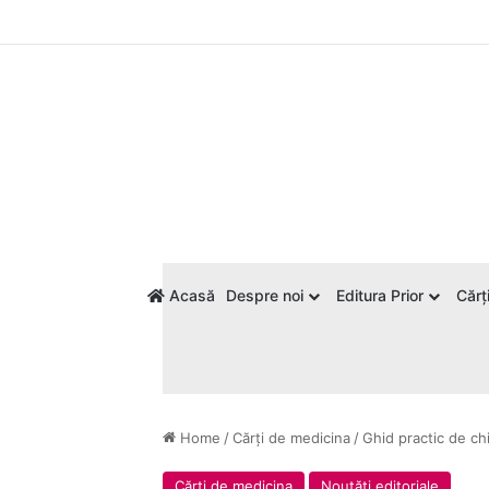
Acasă
Despre noi
Editura Prior
Cărți
Home
/
Cărți de medicina
/
Ghid practic de ch
Cărți de medicina
Noutăți editoriale