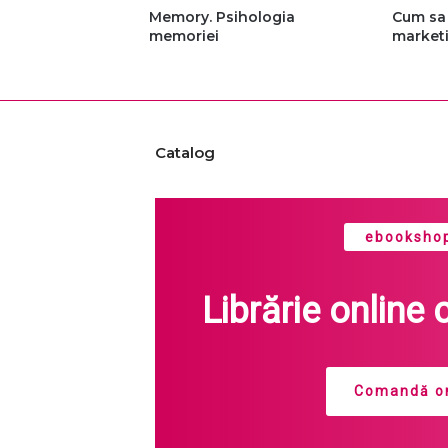
Memory. Psihologia
Cum sa 
memoriei
market
Catalog
ebookshop
Librărie online 
Comandă on