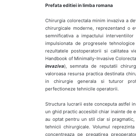
Prefata editiei in limba romana
Chirurgia colorectala minim invaziva a dev
chirurgicale moderne, reprezentand o e
semnificativa a impactului interventiilor
impulsionata de progresele tehnologice
rezultatele postoperatorii si calitatea v
Handbook of Minimally-Invasive Colorecta
invaziva
), semnata de reputatii chirur
valoroasa resursa practica destinata chirur
in chirurgie generala si tuturor prof
perfectioneze tehnicile operatorii.
Structura lucrarii este conceputa astfel in
un ghid practic accesibil chiar inainte de e
au optat pentru un stil clar si pragmatic
tehnicii chirurgicale. Volumul reprezinta
concentreaza pe pregatirea preoperator