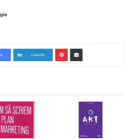
rgie
Pinterest
Share via Email
ok
LinkedIn