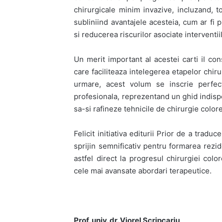
chirurgicale minim invazive, incluzand, t
subliniind avantajele acesteia, cum ar fi
si reducerea riscurilor asociate interventi
Un merit important al acestei carti il const
care faciliteaza intelegerea etapelor chiru
urmare, acest volum se inscrie perfect
profesionala, reprezentand un ghid indisp
sa-si rafineze tehnicile de chirurgie color
Felicit initiativa editurii Prior de a trad
sprijin semnificativ pentru formarea rezid
astfel direct la progresul chirurgiei colo
cele mai avansate abordari terapeutice.
Prof. univ. dr. Viorel Scripcariu