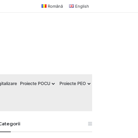
Română
English
italizare
Proiecte POCU
Proiecte PEO
Categorii