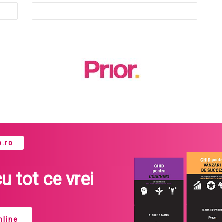
.ro
cu tot ce vrei
line