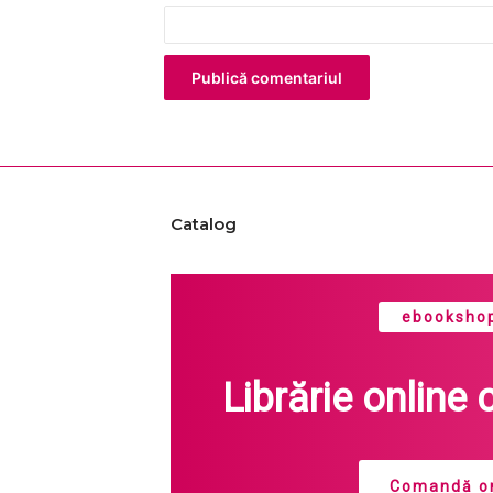
*
Catalog
ebookshop
Librărie online 
Comandă on