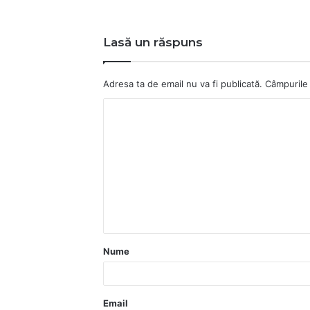
Lasă un răspuns
Adresa ta de email nu va fi publicată.
Câmpurile 
C
o
m
e
n
t
a
Nume
r
i
u
Email