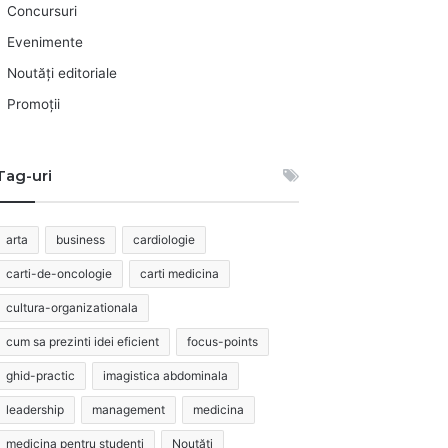
Concursuri
Evenimente
Noutăți editoriale
Promoții
Tag-uri
arta
business
cardiologie
carti-de-oncologie
carti medicina
cultura-organizationala
cum sa prezinti idei eficient
focus-points
ghid-practic
imagistica abdominala
leadership
management
medicina
medicina pentru studenti
Noutăți