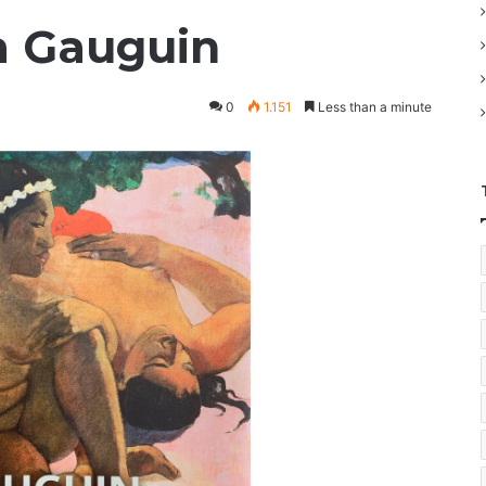
a Gauguin
0
1.151
Less than a minute