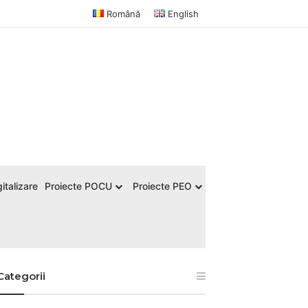
Română
English
italizare
Proiecte POCU
Proiecte PEO
Categorii