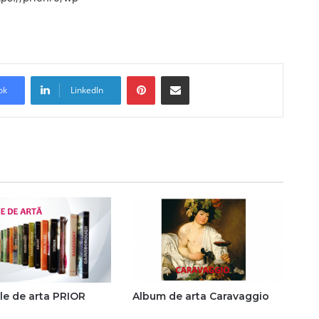
Pinterest
Share via Email
ok
LinkedIn
e de arta PRIOR
Album de arta Caravaggio