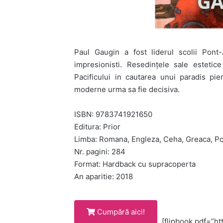
Paul Gaugin a fost liderul scolii Pont
impresionisti. Resedințele sale estetic
Pacificului in cautarea unui paradis pier
moderne urma sa fie decisiva.
ISBN: 9783741921650
Editura: Prior
Limba: Romana, Engleza, Ceha, Greaca, Po
Nr. pagini: 284
Format: Hardback cu supracoperta
An aparitie: 2018
Cumpără aici!
[flipbook pdf=”htt