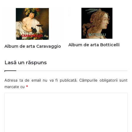
Album de arta Botticelli
Album de arta Caravaggio
Lasă un răspuns
Adresa ta de email nu va fi publicată.
Câmpurile obligatorii sunt
marcate cu
*
C
o
m
e