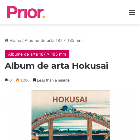
M
Home
/
Albume de arta 187 x 185 mm
Albume de arta 187 x 185 mm
Album de arta Hokusai
0
1.266
Less than a minute