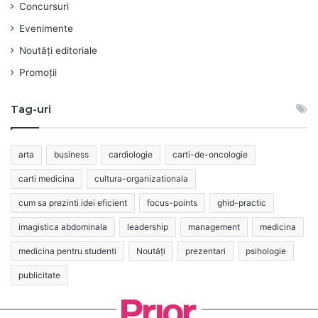
Concursuri
Evenimente
Noutăți editoriale
Promoții
Tag-uri
arta
business
cardiologie
carti-de-oncologie
carti medicina
cultura-organizationala
cum sa prezinti idei eficient
focus-points
ghid-practic
imagistica abdominala
leadership
management
medicina
medicina pentru studenti
Noutăți
prezentari
psihologie
publicitate