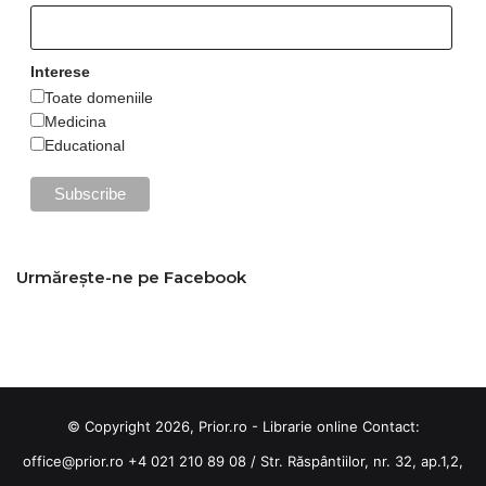
Interese
Toate domeniile
Medicina
Educational
Urmărește-ne pe Facebook
© Copyright 2026, Prior.ro - Librarie online Contact:
office@prior.ro
+4 021 210 89 08 / Str. Răspântiilor, nr. 32, ap.1,2,