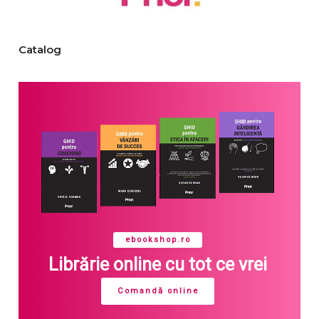
Catalog
ebookshop.ro
Librărie online cu tot ce vrei
Comandă online