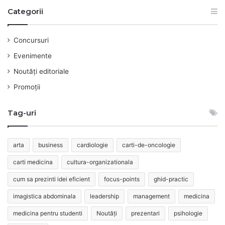
Categorii
Concursuri
Evenimente
Noutăți editoriale
Promoții
Tag-uri
arta
business
cardiologie
carti-de-oncologie
carti medicina
cultura-organizationala
cum sa prezinti idei eficient
focus-points
ghid-practic
imagistica abdominala
leadership
management
medicina
medicina pentru studenti
Noutăți
prezentari
psihologie