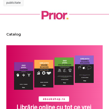
publicitate
Catalog
ebookshop.ro
Librărie online cu tot ce vrei