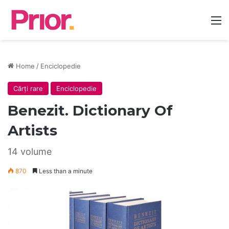
M
Home
/
Enciclopedie
Cărți rare
Enciclopedie
Benezit. Dictionary Of
Artists
14 volume
870
Less than a minute