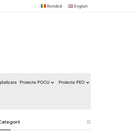
Română
English
italizare
Proiecte POCU
Proiecte PEO
Categorii