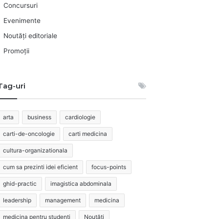
Concursuri
Evenimente
Noutăți editoriale
Promoții
Tag-uri
arta
business
cardiologie
carti-de-oncologie
carti medicina
cultura-organizationala
cum sa prezinti idei eficient
focus-points
ghid-practic
imagistica abdominala
leadership
management
medicina
medicina pentru studenti
Noutăți