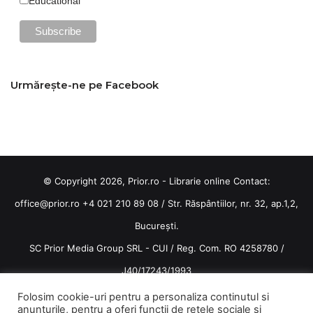
Educational
Urmărește-ne pe Facebook
© Copyright 2026, Prior.ro - Librarie online Contact:
office@prior.ro
+4 021 210 89 08 / Str. Răspântiilor, nr. 32, ap.1,2,
București.
SC Prior Media Group SRL - CUI / Reg. Com. RO 4258780 /
J40/17243/1993
Termeni și condiții
/
Politica de confidentialitate
Folosim cookie-uri pentru a personaliza continutul si
anunturile, pentru a oferi functii de retele sociale si