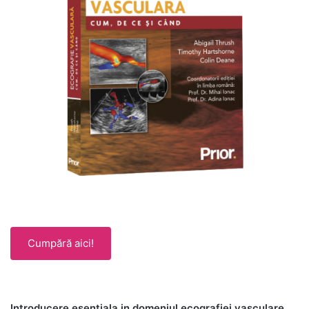
Cumpără aici!
Introducere esentiala in domeniul ecografiei vasculare