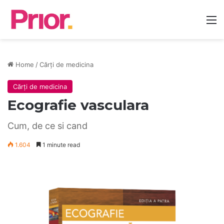
M
Home
/
Cărți de medicina
Cărți de medicina
Ecografie vasculara
Cum, de ce si cand
1.604
1 minute read