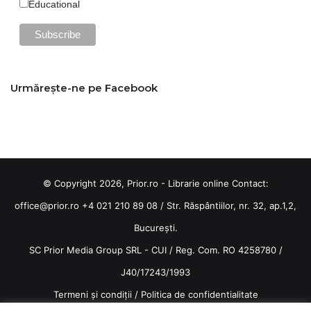
Educational
Urmărește-ne pe Facebook
© Copyright 2026, Prior.ro - Librarie online Contact:
office@prior.ro
+4 021 210 89 08 / Str. Răspântiilor, nr. 32, ap.1,2,
București.
SC Prior Media Group SRL - CUI / Reg. Com. RO 4258780 /
J40/17243/1993
Termeni și condiții
/
Politica de confidentialitate