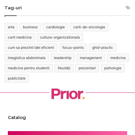
Tag-uri
arta
business
cardiologie
carti-de-oncologie
carti medicina
cultura-organizationala
cum sa prezinti idei eficient
focus-points
ghid-practic
imagistica abdominala
leadership
management
medicina
medicina pentru studenti
Noutăți
prezentari
psihologie
publicitate
Catalog