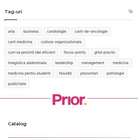
Tag-uri
arta
business
cardiologie
carti-de-oncologie
carti medicina
cultura-organizationala
cum sa prezinti idei eficient
focus-points
ghid-practic
imagistica abdominala
leadership
management
medicina
medicina pentru studenti
Noutăți
prezentari
psihologie
publicitate
Catalog