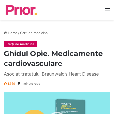
M
Home
/
Cărți de medicina
Cărți de medicina
Ghidul Opie. Medicamente
cardiovasculare
Asociat tratatului Braunwald’s Heart Disease
1.669
1 minute read
Player
video