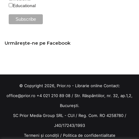
Educational
Urmărește-ne pe Facebook
© Copyright 2026, Prior.ro - Librarie online Contact:
office@prior.ro
+4 021 210 89 08 / Str. Răspântiilor, nr. 32, ap.1,2,
București.
SC Prior Media Group SRL - CUI / Reg. Com. RO 4258780 /
J40/17243/1993
Termeni și condiții
/
Politica de confidentialitate