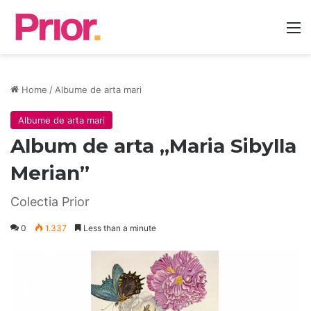
M
Home
/
Albume de arta mari
Albume de arta mari
Album de arta „Maria Sibylla
Merian”
Colectia Prior
0
1.337
Less than a minute