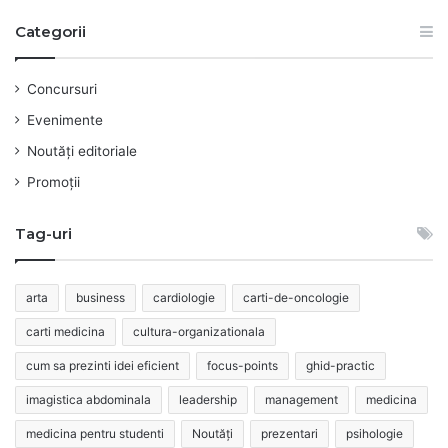
Categorii
Concursuri
Evenimente
Noutăți editoriale
Promoții
Tag-uri
arta
business
cardiologie
carti-de-oncologie
carti medicina
cultura-organizationala
cum sa prezinti idei eficient
focus-points
ghid-practic
imagistica abdominala
leadership
management
medicina
medicina pentru studenti
Noutăți
prezentari
psihologie