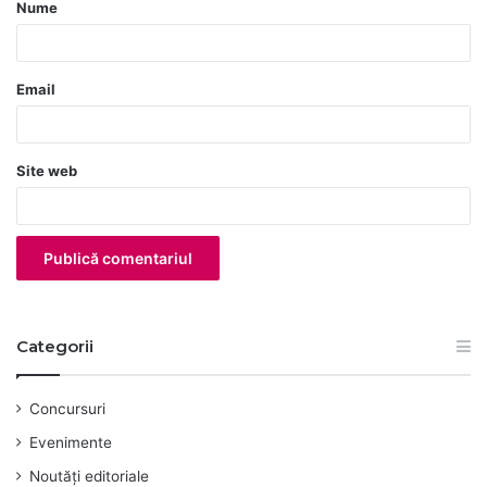
Nume
r
i
u
Email
*
Site web
Categorii
Concursuri
Evenimente
Noutăți editoriale