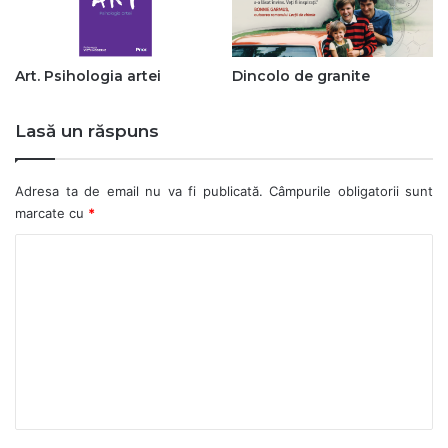
Art. Psihologia artei
Dincolo de granite
Lasă un răspuns
Adresa ta de email nu va fi publicată.
Câmpurile obligatorii sunt
marcate cu
*
C
o
m
e
n
t
a