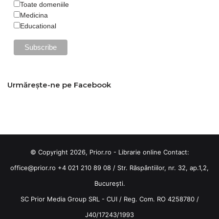
Toate domeniile
Medicina
Educational
Urmărește-ne pe Facebook
© Copyright 2026, Prior.ro - Librarie online Contact:
office@prior.ro
+4 021 210 89 08 / Str. Răspântiilor, nr. 32, ap.1,2,
București.
SC Prior Media Group SRL - CUI / Reg. Com. RO 4258780 /
J40/17243/1993