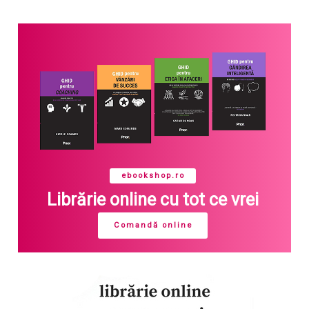
ebookshop.ro
Librărie online cu tot ce vrei
Comandă online