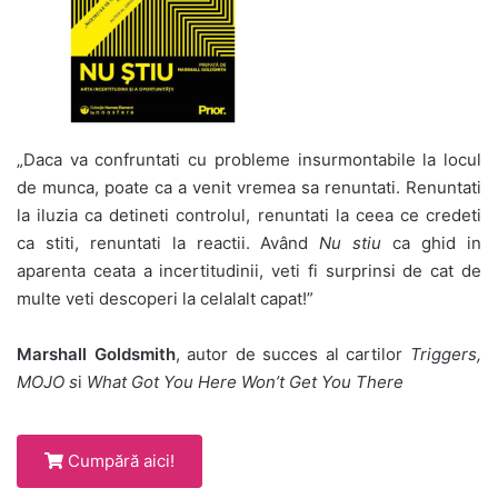
„Daca va confruntati cu probleme insurmontabile la locul
de munca, poate ca a venit vremea sa renuntati. Renuntati
la iluzia ca detineti controlul, renuntati la ceea ce credeti
ca stiti, renuntati la reactii. Având
Nu stiu
ca ghid in
aparenta ceata a incertitudinii, veti fi surprinsi de cat de
multe veti descoperi la celalalt capat!”
Marshall Goldsmith
, autor de succes al cartilor
Triggers,
MOJO s
i
What Got You Here Won’t Get You There
Cumpără aici!