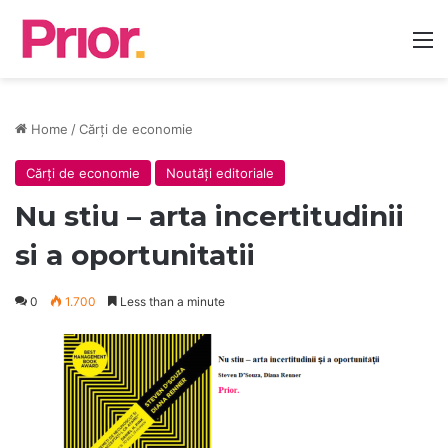
M
Home
/
Cărți de economie
Cărți de economie
Noutăți editoriale
Nu stiu – arta incertitudinii
si a oportunitatii
0
1.700
Less than a minute