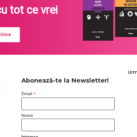
cu tot ce vrei
line
Urm
Abonează-te la Newsletter!
*
Email
Nume
Interese