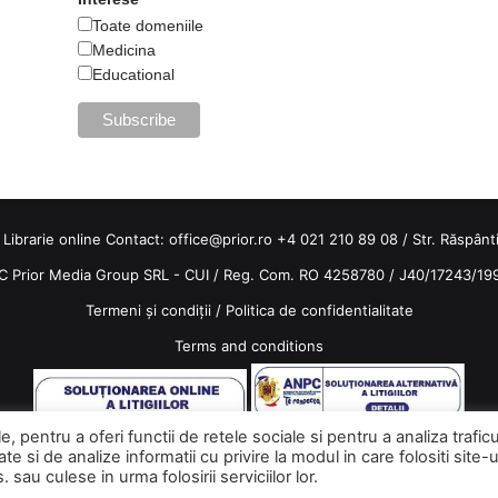
Toate domeniile
Medicina
Educational
 Librarie online Contact:
office@prior.ro
+4 021 210 89 08 / Str. Răspântiil
C Prior Media Group SRL - CUI / Reg. Com. RO 4258780 / J40/17243/19
Termeni și condiții
/
Politica de confidentialitate
Terms and conditions
 pentru a oferi functii de retele sociale si pentru a analiza trafic
e si de analize informatii cu privire la modul in care folositi site-u
Facebook
Instagram
sau culese in urma folosirii serviciilor lor.