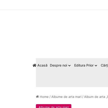
Acasă
Despre noi
Editura Prior
Cărți
Home
/
Albume de arta mari
/
Album de arta „
Albume de arta mari