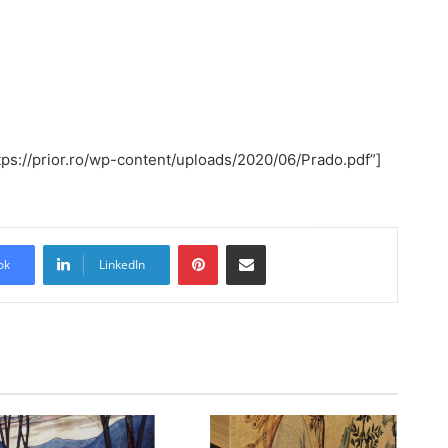
tps://prior.ro/wp-content/uploads/2020/06/Prado.pdf”]
Pinterest
Share via Email
ok
LinkedIn