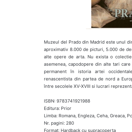
Muzeul del Prado din Madrid este unul din
aproximativ 8.000 de picturi, 5.000 de d
alte opere de arta. Nu exista o colectie
asemenea, capodopere din alte tari care 
permanent în istoria artei occident
renascentista din partea de nord a Europ
între secolele XV-XVIII si lucrari reprezen
ISBN: 9783741921988
Editura: Prior
Limba: Romana, Engleza, Ceha, Greaca, Po
Nr. pagini: 280
Format: Hardback cu supracoperta