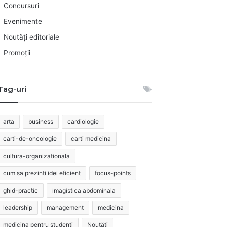
Concursuri
Evenimente
Noutăți editoriale
Promoții
Tag-uri
arta
business
cardiologie
carti-de-oncologie
carti medicina
cultura-organizationala
cum sa prezinti idei eficient
focus-points
ghid-practic
imagistica abdominala
leadership
management
medicina
medicina pentru studenti
Noutăți