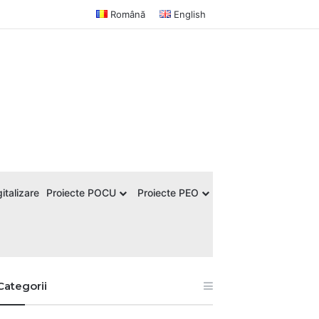
Română
English
italizare
Proiecte POCU
Proiecte PEO
Categorii