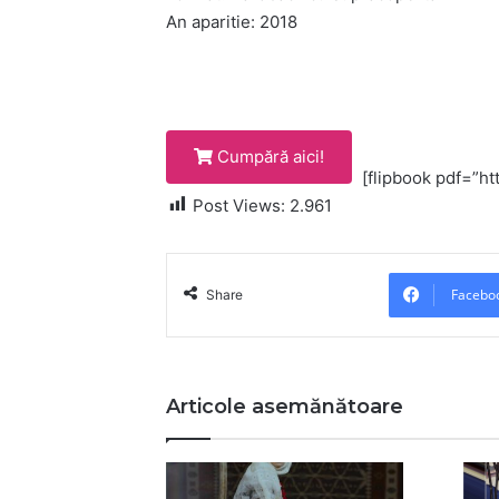
An aparitie: 2018
Cumpără aici!
[flipbook pdf=”ht
Post Views:
2.961
Facebo
Share
Articole asemănătoare