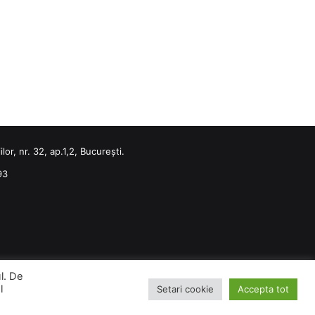
or, nr. 32, ap.1,2, București.
93
ul. De
l
Setari cookie
Accepta tot