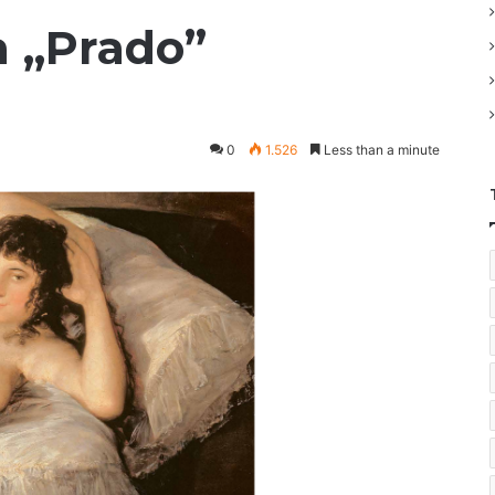
a „Prado”
0
1.526
Less than a minute