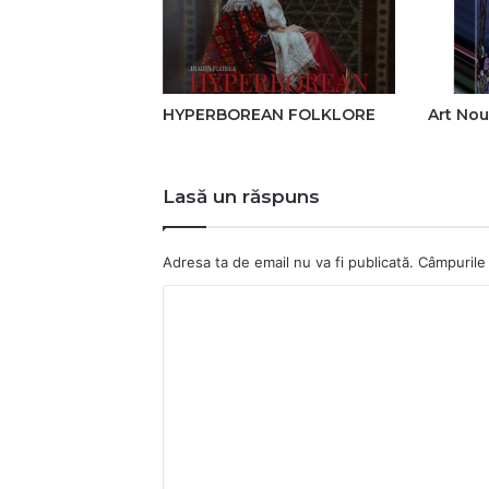
HYPERBOREAN FOLKLORE
Art No
Lasă un răspuns
Adresa ta de email nu va fi publicată.
Câmpurile 
C
o
m
e
n
t