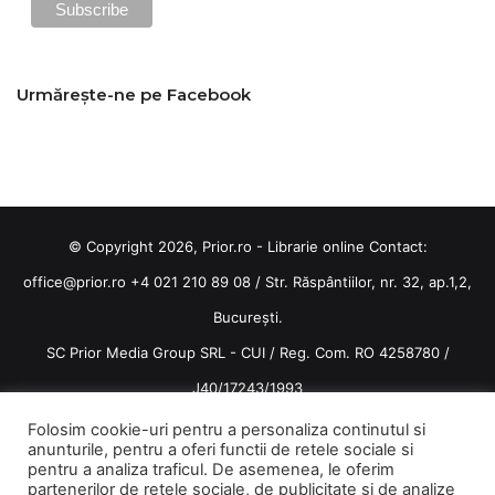
Urmărește-ne pe Facebook
© Copyright 2026, Prior.ro - Librarie online Contact:
office@prior.ro
+4 021 210 89 08 / Str. Răspântiilor, nr. 32, ap.1,2,
București.
SC Prior Media Group SRL - CUI / Reg. Com. RO 4258780 /
J40/17243/1993
Termeni și condiții
/
Politica de confidentialitate
Folosim cookie-uri pentru a personaliza continutul si
anunturile, pentru a oferi functii de retele sociale si
Terms and conditions
pentru a analiza traficul. De asemenea, le oferim
partenerilor de retele sociale, de publicitate si de analize