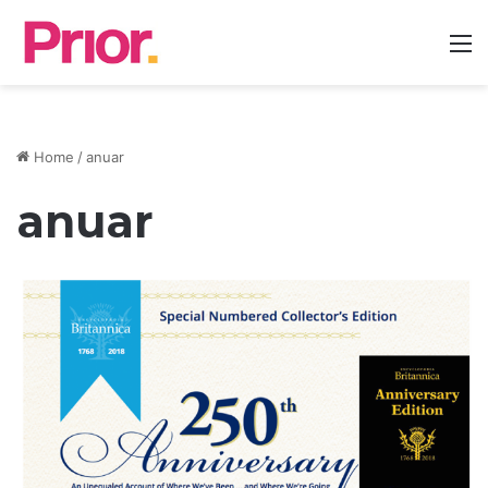
M
Home
/
anuar
anuar