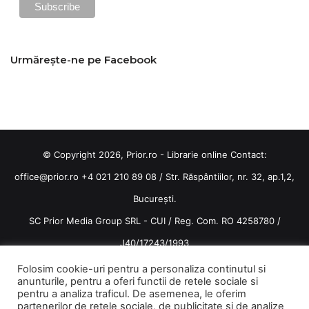
Urmărește-ne pe Facebook
© Copyright 2026, Prior.ro - Librarie online Contact:
office@prior.ro
+4 021 210 89 08 / Str. Răspântiilor, nr. 32, ap.1,2,
București.
SC Prior Media Group SRL - CUI / Reg. Com. RO 4258780 /
J40/17243/1993
Termeni și condiții
/
Politica de confidentialitate
Folosim cookie-uri pentru a personaliza continutul si
anunturile, pentru a oferi functii de retele sociale si
Terms and conditions
pentru a analiza traficul. De asemenea, le oferim
partenerilor de retele sociale, de publicitate si de analize