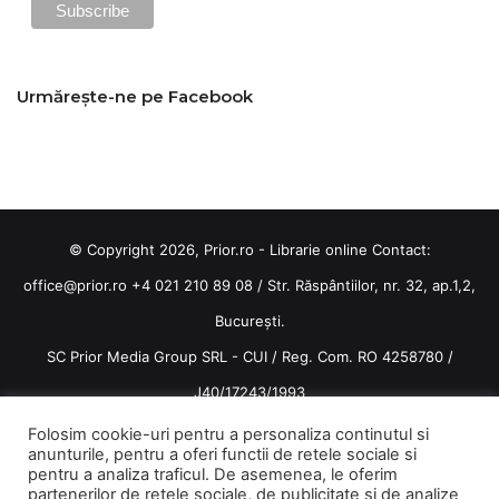
Urmărește-ne pe Facebook
© Copyright 2026, Prior.ro - Librarie online Contact:
office@prior.ro
+4 021 210 89 08 / Str. Răspântiilor, nr. 32, ap.1,2,
București.
SC Prior Media Group SRL - CUI / Reg. Com. RO 4258780 /
J40/17243/1993
Termeni și condiții
/
Politica de confidentialitate
Folosim cookie-uri pentru a personaliza continutul si
anunturile, pentru a oferi functii de retele sociale si
Terms and conditions
pentru a analiza traficul. De asemenea, le oferim
partenerilor de retele sociale, de publicitate si de analize