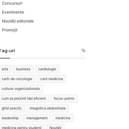
Concursuri
Evenimente
Noutăți editoriale
Promoții
Tag-uri
arta
business
cardiologie
carti-de-oncologie
carti medicina
cultura-organizationala
cum sa prezinti idei eficient
focus-points
ghid-practic
imagistica abdominala
leadership
management
medicina
medicina pentru studenti
Noutăți