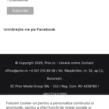
Urmărește-ne pe Facebook
© Copyright 2026, Prior.ro - Librarie online Contact:
office@prior.ro
+4 021 210 89 08 / Str. Răspântiilor, nr. 32, ap.1,2,
București.
SC Prior Media Group SRL - CUI / Reg. Com. RO 4258780 /
J40/17243/1993
Termeni și condiții
/
Politica de confidentialitate
Folosim cookie-uri pentru a personaliza continutul si
anunturile, pentru a oferi functii de retele sociale si