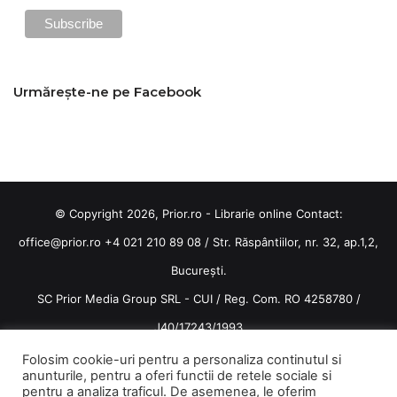
Urmărește-ne pe Facebook
© Copyright 2026, Prior.ro - Librarie online Contact:
office@prior.ro
+4 021 210 89 08 / Str. Răspântiilor, nr. 32, ap.1,2,
București.
SC Prior Media Group SRL - CUI / Reg. Com. RO 4258780 /
J40/17243/1993
Termeni și condiții
/
Politica de confidentialitate
Folosim cookie-uri pentru a personaliza continutul si
anunturile, pentru a oferi functii de retele sociale si
Terms and conditions
pentru a analiza traficul. De asemenea, le oferim