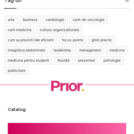
Tag-uri
arta
business
cardiologie
carti-de-oncologie
carti medicina
cultura-organizationala
cum sa prezinti idei eficient
focus-points
ghid-practic
imagistica abdominala
leadership
management
medicina
medicina pentru studenti
Noutăți
prezentari
psihologie
publicitate
Catalog