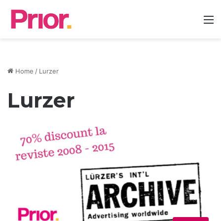
M
Home
/
Lurzer
Lurzer