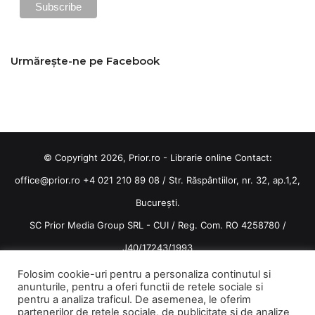
Urmărește-ne pe Facebook
© Copyright 2026, Prior.ro - Librarie online Contact:
office@prior.ro
+4 021 210 89 08 / Str. Răspântiilor, nr. 32, ap.1,2,
București.
SC Prior Media Group SRL - CUI / Reg. Com. RO 4258780 /
J40/17243/1993
Termeni și condiții
/
Politica de confidentialitate
Folosim cookie-uri pentru a personaliza continutul si
anunturile, pentru a oferi functii de retele sociale si
Terms and conditions
pentru a analiza traficul. De asemenea, le oferim
partenerilor de retele sociale, de publicitate si de analize