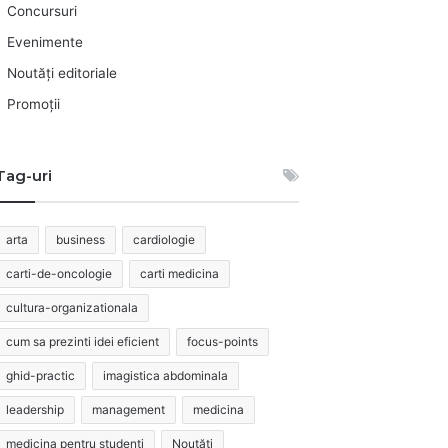
Concursuri
Evenimente
Noutăți editoriale
Promoții
Tag-uri
arta
business
cardiologie
carti-de-oncologie
carti medicina
cultura-organizationala
cum sa prezinti idei eficient
focus-points
ghid-practic
imagistica abdominala
leadership
management
medicina
medicina pentru studenti
Noutăți