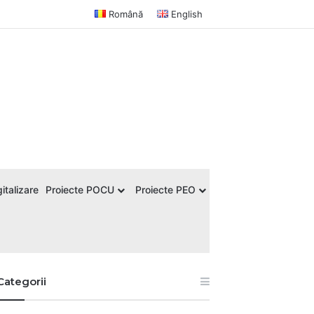
Română
English
italizare
Proiecte POCU
Proiecte PEO
Categorii