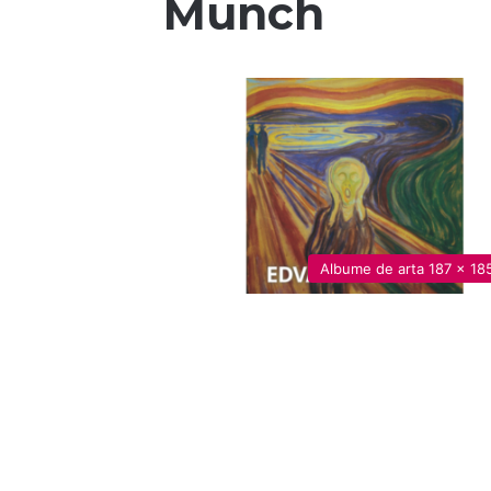
Munch
Albume de arta 187 x 1