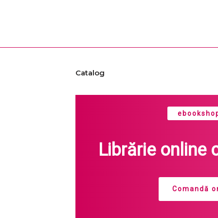
Catalog
ebookshop
Librărie online 
Comandă on