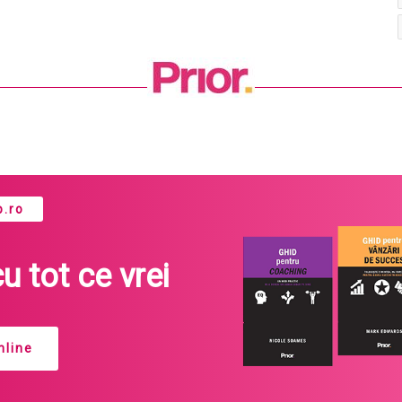
.ro
cu tot ce vrei
line