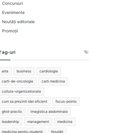
Concursuri
Evenimente
Noutăți editoriale
Promoții
Tag-uri
arta
business
cardiologie
carti-de-oncologie
carti medicina
cultura-organizationala
cum sa prezinti idei eficient
focus-points
ghid-practic
imagistica abdominala
leadership
management
medicina
medicina pentru studenti
Noutăți