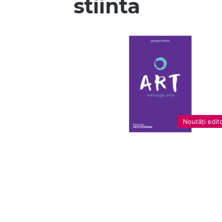
stiinta
Noutăți edito