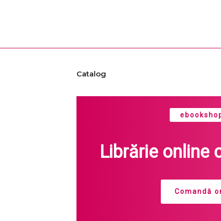
Catalog
ebookshop
Librărie online 
Comandă on