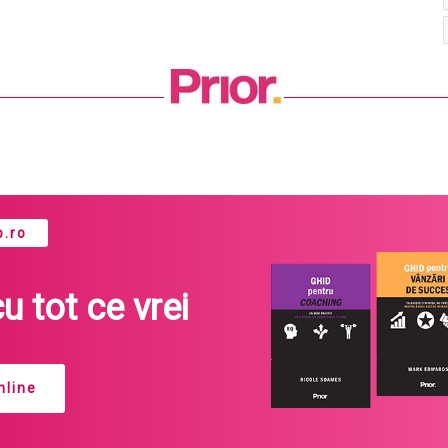
.ro
cu tot ce vrei
line