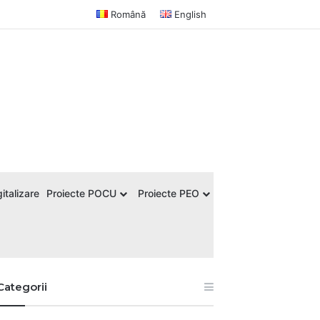
Română
English
italizare
Proiecte POCU
Proiecte PEO
Categorii