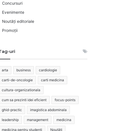
Concursuri
Evenimente
Noutăți editoriale
Promoții
Tag-uri
arta
business
cardiologie
carti-de-oncologie
carti medicina
cultura-organizationala
cum sa prezinti idei eficient
focus-points
ghid-practic
imagistica abdominala
leadership
management
medicina
medicina pentru studenti
Noutăți