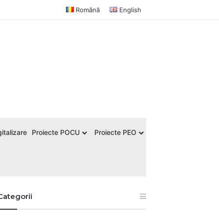
Română
English
italizare
Proiecte POCU
Proiecte PEO
Categorii