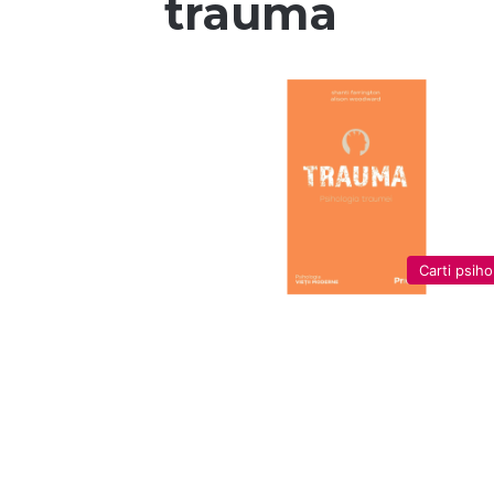
trauma
Carti psiho