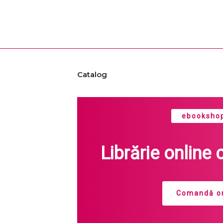
Catalog
ebookshop
Librărie online 
Comandă on