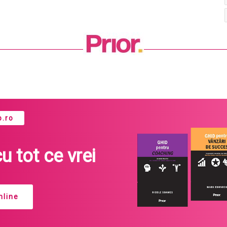
.ro
cu tot ce vrei
line