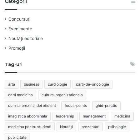
Categorii
Concursuri
Evenimente
Noutăți editoriale
Promoții
Tag-uri
arta
business
cardiologie
carti-de-oncologie
carti medicina
cultura-organizationala
cum sa prezinti idei eficient
focus-points
ghid-practic
imagistica abdominala
leadership
management
medicina
medicina pentru studenti
Noutăți
prezentari
psihologie
publicitate