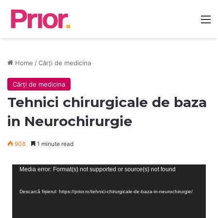
Home
/
Cărți de medicina
Cărți de medicina
Tehnici chirurgicale de baza
in Neurochirurgie
908
1 minute read
Player
Media error: Format(s) not supported or source(s) not found
video
Descarcă fișierul: https://prior.ro/tehnici-chirurgicale-de-baza-in-neurochirurgie/