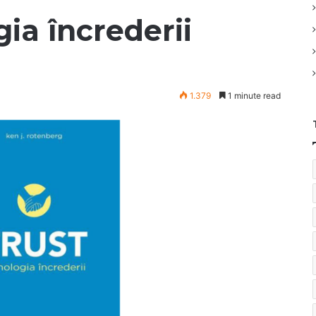
gia încrederii
1.379
1 minute read