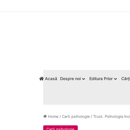
Acasă
Despre noi
Editura Prior
Cărți
Home
/
Carti psihologie
/
Trust. Psihologia înc
Carti psihologie