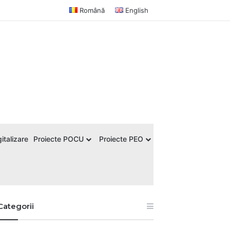
Română
English
italizare
Proiecte POCU
Proiecte PEO
Categorii