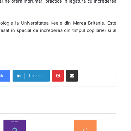
e si ne ofera indrumari practice in legatura cu increderea
ologie la Universitatea Keele din Marea Britanie. Este
esat in special de increderea din timpul copilariei si al
Pinterest
Share via Email
ok
LinkedIn