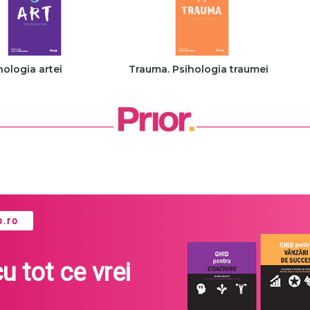
hologia artei
Trauma. Psihologia traumei
.ro
cu tot ce vrei