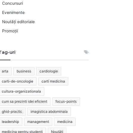
Concursuri
Evenimente
Noutăți editoriale
Promoții
Tag-uri
arta
business
cardiologie
carti-de-oncologie
carti medicina
cultura-organizationala
cum sa prezinti idei eficient
focus-points
ghid-practic
imagistica abdominala
leadership
management
medicina
medicina pentru studenti
Noutăți