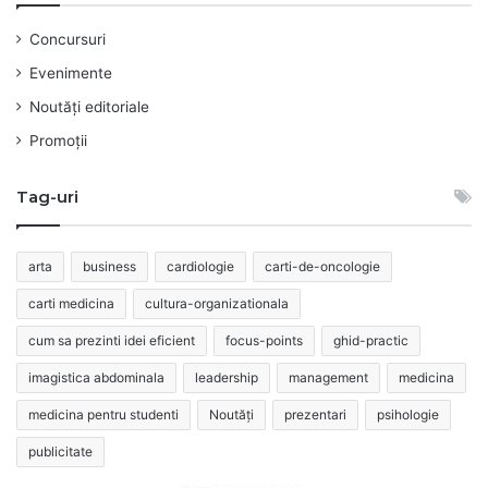
Concursuri
Evenimente
Noutăți editoriale
Promoții
Tag-uri
arta
business
cardiologie
carti-de-oncologie
carti medicina
cultura-organizationala
cum sa prezinti idei eficient
focus-points
ghid-practic
imagistica abdominala
leadership
management
medicina
medicina pentru studenti
Noutăți
prezentari
psihologie
publicitate