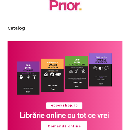
Catalog
ebookshop.ro
Librărie online cu tot ce vrei
Comandă online