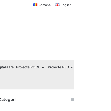
Română
English
italizare
Proiecte POCU
Proiecte PEO
Categorii