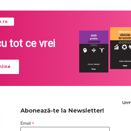
.ro
cu tot ce vrei
line
Urm
Abonează-te la Newsletter!
*
Email