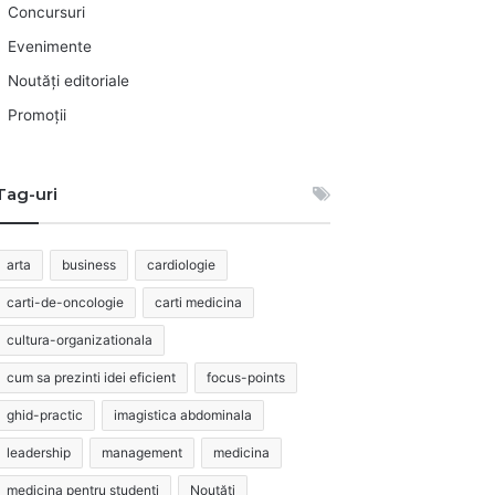
Concursuri
Evenimente
Noutăți editoriale
Promoții
Tag-uri
arta
business
cardiologie
carti-de-oncologie
carti medicina
cultura-organizationala
cum sa prezinti idei eficient
focus-points
ghid-practic
imagistica abdominala
leadership
management
medicina
medicina pentru studenti
Noutăți