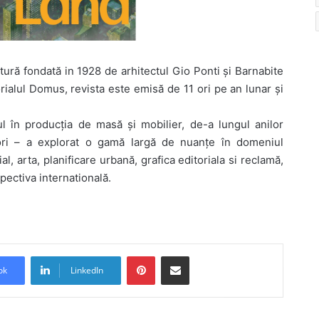
tură fondată in 1928 de arhitectul Gio Ponti și Barnabite
rialul Domus, revista este emisă de 11 ori pe an lunar și
ul în producția de masă și mobilier, de-a lungul anilor
itori – a explorat o gamă largă de nuanțe în domeniul
ial, arta, planificare urbană, grafica editoriala si reclamă,
pectiva internatională.
Pinterest
Share via Email
ok
LinkedIn