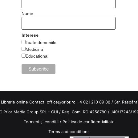
Nume
Interese
Toate domeniile
Medicina
Educational
 Librarie online Contact:
office@prior.ro
+4 021 210 89 08 / Str. Răspântiil
C Prior Media Group SRL - CUI / Reg. Com. RO 4258780 / J40/17243/19
Termeni și condiții
/
Politica de confidentialitate
Terms and conditions