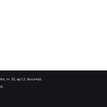
or, nr. 32, ap.1,2, București.
93