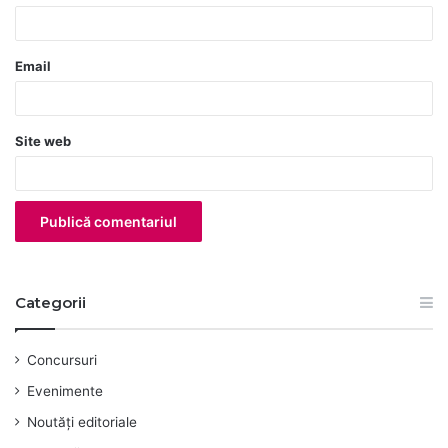
i
u
Email
*
Site web
Categorii
Concursuri
Evenimente
Noutăți editoriale