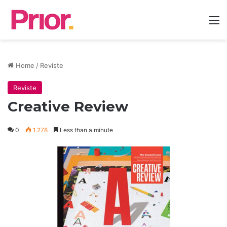
M
Home
/
Reviste
Reviste
Creative Review
0
1.278
Less than a minute