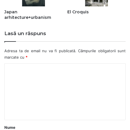
Japan
El Croquis
arhitecture+urbanism
Lasă un răspuns
Adresa ta de email nu va fi publicată.
Câmpurile obligatorii sunt
marcate cu
*
C
o
m
e
n
t
a
Nume
r