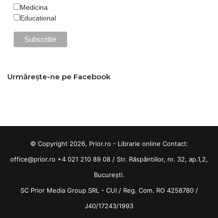
Medicina
Educational
Urmărește-ne pe Facebook
© Copyright 2026, Prior.ro - Librarie online Contact:
office@prior.ro
+4 021 210 89 08 / Str. Răspântiilor, nr. 32, ap.1,2,
București.
SC Prior Media Group SRL - CUI / Reg. Com. RO 4258780 /
J40/17243/1993