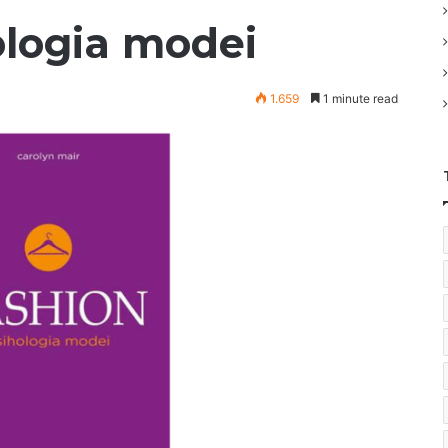
ologia modei
1.659
1 minute read