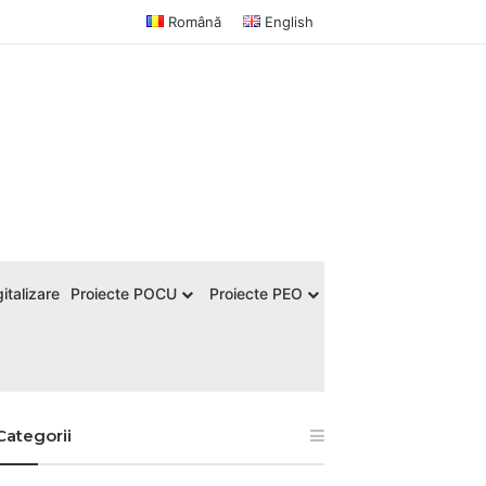
Română
English
italizare
Proiecte POCU
Proiecte PEO
Categorii