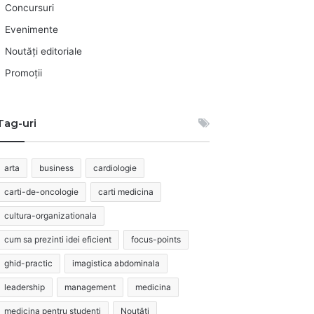
Concursuri
Evenimente
Noutăți editoriale
Promoții
Tag-uri
arta
business
cardiologie
carti-de-oncologie
carti medicina
cultura-organizationala
cum sa prezinti idei eficient
focus-points
ghid-practic
imagistica abdominala
leadership
management
medicina
medicina pentru studenti
Noutăți