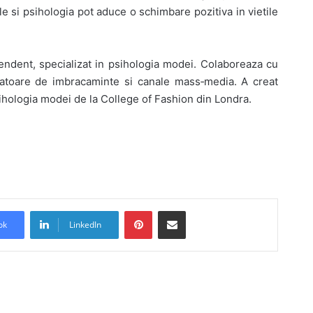
e si psihologia pot aduce o schimbare pozitiva in vietile
endent, specializat in psihologia modei. Colaboreaza cu
ucatoare de imbracaminte si canale mass‑media. A creat
ihologia modei de la College of Fashion din Londra.
Pinterest
Share via Email
ok
LinkedIn