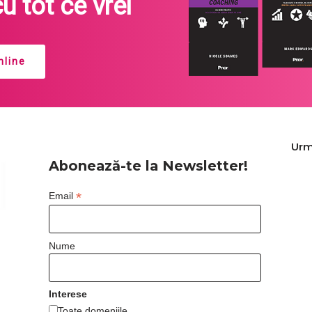
cu tot ce vrei
line
Urm
Abonează-te la Newsletter!
*
Email
Nume
Interese
Toate domeniile