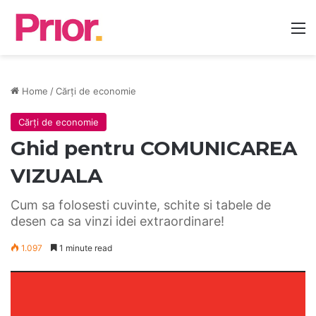
M
Home
/
Cărți de economie
Cărți de economie
Ghid pentru COMUNICAREA
VIZUALA
Cum sa folosesti cuvinte, schite si tabele de
desen ca sa vinzi idei extraordinare!
1.097
1 minute read
Player
video