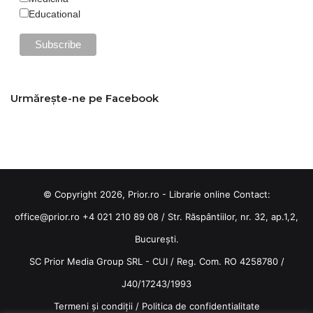
Educational
Urmărește-ne pe Facebook
© Copyright 2026, Prior.ro - Librarie online Contact:
office@prior.ro
+4 021 210 89 08 / Str. Răspântiilor, nr. 32, ap.1,2,
București.
SC Prior Media Group SRL - CUI / Reg. Com. RO 4258780 /
J40/17243/1993
Termeni și condiții
/
Politica de confidentialitate