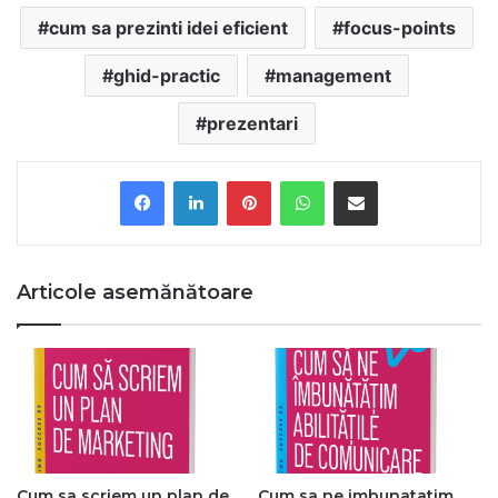
cum sa prezinti idei eficient
focus-points
ghid-practic
management
prezentari
Pinterest
WhatsApp
Share via Email
Articole asemănătoare
Cum sa scriem un plan de
Cum sa ne imbunatatim