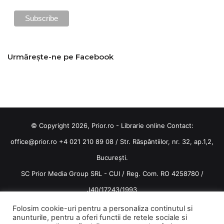
Urmărește-ne pe Facebook
© Copyright 2026, Prior.ro - Librarie online Contact:
office@prior.ro
+4 021 210 89 08 / Str. Răspântiilor, nr. 32, ap.1,2,
București.
SC Prior Media Group SRL - CUI / Reg. Com. RO 4258780 /
J40/17243/1993
Termeni și condiții
/
Politica de confidentialitate
Folosim cookie-uri pentru a personaliza continutul si
anunturile, pentru a oferi functii de retele sociale si
Terms and conditions