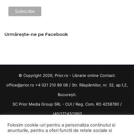
Urmărește-ne pe Facebook
© Copyright 2026, Prior.ro - Librarie online Contact:
office@prior.ro
+4 021 210 89 08 / Str. Răspântiilor, nr. 32, ap.1,2,
București.
SC Prior Media Group SRL - CUI / Reg. Com. RO 4258780 /
J40/17243/1993
Termeni și condiții
/
Politica de confidentialitate
Folosim cookie-uri pentru a personaliza continutul si
anunturile, pentru a oferi functii de retele sociale si
Terms and conditions