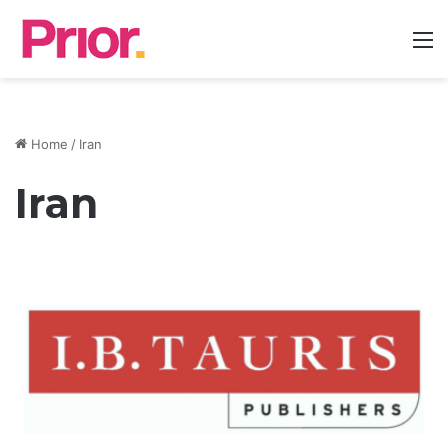
M
Home
/
Iran
Iran