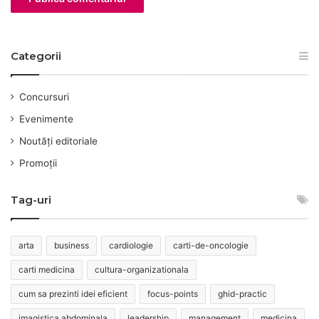
Categorii
Concursuri
Evenimente
Noutăți editoriale
Promoții
Tag-uri
arta
business
cardiologie
carti-de-oncologie
carti medicina
cultura-organizationala
cum sa prezinti idei eficient
focus-points
ghid-practic
imagistica abdominala
leadership
management
medicina