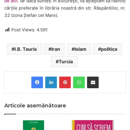
de aici
. Iar dacă sunteți în București, vă așteptăm să răsfoiți
cărțile preferate în librăria noastră din str. Răspântiilor, nr.
32 (zona Ștefan cel Mare).
Post Views:
4.591
I.B. Tauris
Iran
Islam
politica
Turcia
Pinterest
WhatsApp
Share via Email
Articole asemănătoare