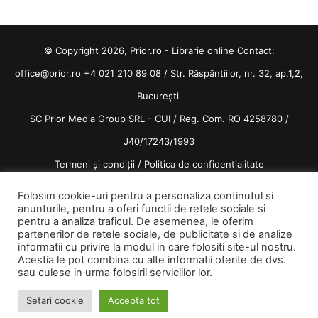
© Copyright 2026, Prior.ro - Librarie online Contact:
office@prior.ro
+4 021 210 89 08 / Str. Răspântiilor, nr. 32, ap.1,2,
București.
SC Prior Media Group SRL - CUI / Reg. Com. RO 4258780 /
J40/17243/1993
Termeni și condiții
/
Politica de confidentialitate
Terms and conditions
Folosim cookie-uri pentru a personaliza continutul si
anunturile, pentru a oferi functii de retele sociale si
pentru a analiza traficul. De asemenea, le oferim
partenerilor de retele sociale, de publicitate si de analize
informatii cu privire la modul in care folositi site-ul nostru.
Acestia le pot combina cu alte informatii oferite de dvs.
Facebook
Instagram
sau culese in urma folosirii serviciilor lor.
Setari cookie
Accepta tot