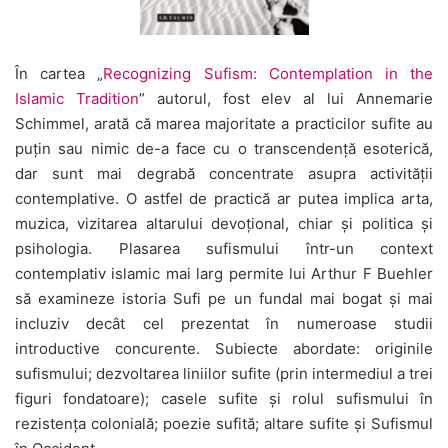
În cartea „
Recognizing Sufism: Contemplation in the
Islamic Tradition
” autorul, fost elev al lui Annemarie
Schimmel, arată că marea majoritate a practicilor sufite au
puțin sau nimic de-a face cu o transcendență esoterică,
dar sunt mai degrabă concentrate asupra activității
contemplative. O astfel de practică ar putea implica arta,
muzica, vizitarea altarului devoțional, chiar și politica și
psihologia. Plasarea sufismului într-un context
contemplativ islamic mai larg permite lui Arthur F Buehler
să examineze istoria Sufi pe un fundal mai bogat și mai
incluziv decât cel prezentat în numeroase studii
introductive concurente. Subiecte abordate: originile
sufismului; dezvoltarea liniilor sufite (prin intermediul a trei
figuri fondatoare); casele sufite și rolul sufismului în
rezistența colonială; poezie sufită; altare sufite și Sufismul