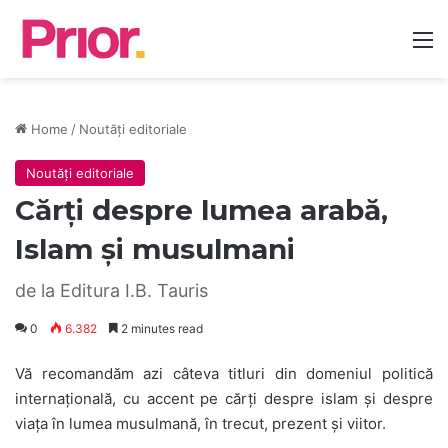
M
Home
/
Noutăți editoriale
Noutăți editoriale
Cărți despre lumea arabă,
Islam și musulmani
de la Editura I.B. Tauris
0
6.382
2 minutes read
Vă recomandăm azi câteva titluri din domeniul politică
internațională, cu accent pe cărți despre islam și despre
viața în lumea musulmană, în trecut, prezent și viitor.