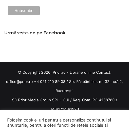
Urmărește-ne pe Facebook
© Copyright 2026, Prior.ro - Librarie online Contact:
office@prior.ro
+4 021 210 89 08 / Str. Răspântiilor, nr. 32, ap.1,2,
București.
SC Prior Media Group SRL - CUI / Reg. Com. RO 4258780 /
J40/17243/1993
Termeni și condiții
/
Politica de confidentialitate
Folosim cookie-uri pentru a personaliza continutul si
anunturile, pentru a oferi functii de retele sociale si
Terms and conditions