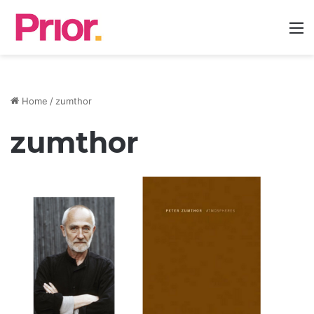
M
Home
/
zumthor
zumthor