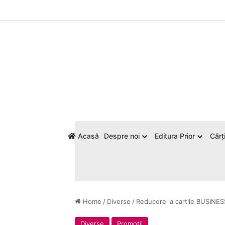
Acasă
Despre noi
Editura Prior
Cărți
Home
/
Diverse
/
Reducere la cartile BUSINES
Diverse
Promoții