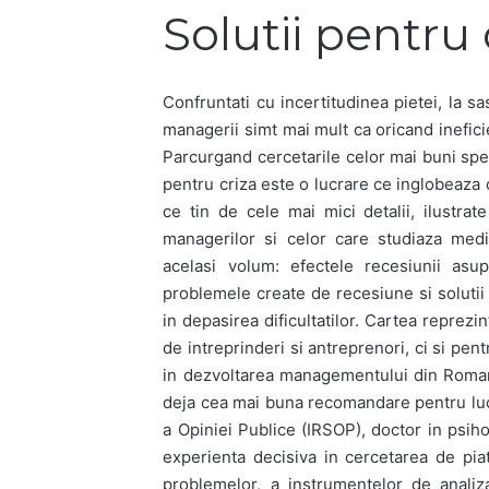
Solutii pentru 
Confruntati cu incertitudinea pietei, la s
managerii simt mai mult ca oricand ineficie
Parcurgand cercetarile celor mai buni spe
pentru criza este o lucrare ce inglobeaza 
ce tin de cele mai mici detalii, ilustra
managerilor si celor care studiaza mediu
acelasi volum: efectele recesiunii asu
problemele create de recesiune si solutii 
in depasirea dificultatilor. Cartea reprezi
de intreprinderi si antreprenori, ci si pent
in dezvoltarea managementului din Roma
deja cea mai buna recomandare pentru luc
a Opiniei Publice (IRSOP), doctor in psiho
experienta decisiva in cercetarea de pia
problemelor, a instrumentelor de analiz