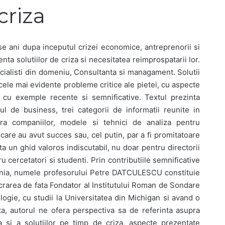
criza
ase ani dupa inceputul crizei economice, antreprenorii si
nta solutiilor de criza si necesitatea reimprospatarii lor.
cialisti din domeniu, Consultanta si managament. Solutii
cele mai evidente probleme critice ale pietei, cu aspecte
te cu exemple recente si semnificative. Textul prezinta
l de business, trei categorii de informatii reunite in
pra companiilor, modele si tehnici de analiza pentru
care au avut succes sau, cel putin, par a fi promitatoare
nta un ghid valoros indiscutabil, nu doar pentru directorii
ru cercetatori si studenti. Prin contributiile semnificative
nia, numele profesorului Petre DATCULESCU constituie
rarea de fata Fondator al Institutului Roman de Sondare
logie, cu studii la Universitatea din Michigan si avand o
ta, autorul ne ofera perspectiva sa de referinta asupra
a si a solutiilor pe timp de criza, aspecte prezentate