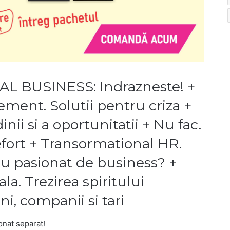
 BUSINESS: Indrazneste! +
ment. Solutii pentru criza +
inii si a oportunitatii + Nu fac.
 efort + Transormational HR.
u pasionat de business? +
a. Trezirea spiritului
i, companii si tari
ionat separat!