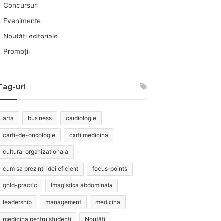
Concursuri
Evenimente
Noutăți editoriale
Promoții
Tag-uri
arta
business
cardiologie
carti-de-oncologie
carti medicina
cultura-organizationala
cum sa prezinti idei eficient
focus-points
ghid-practic
imagistica abdominala
leadership
management
medicina
medicina pentru studenti
Noutăți