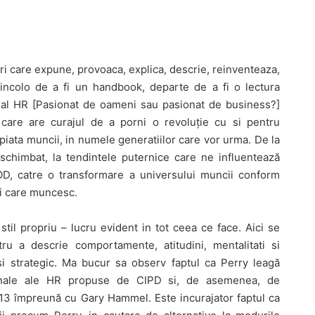
ari care expune, provoaca, explica, descrie, reinventeaza,
Dincolo de a fi un handbook, departe de a fi o lectura
onal HR [Pasionat de oameni sau pasionat de business?]
 care are curajul de a porni o revoluție cu si pentru
 piata muncii, in numele generatiilor care vor urma. De la
chimbat, la tendintele puternice care ne influentează
OD, catre o transformare a universului muncii conform
ei care muncesc.
stil propriu – lucru evident in tot ceea ce face. Aici se
tru a descrie comportamente, atitudini, mentalitati si
 si strategic. Ma bucur sa observ faptul ca Perry leagă
ionale ale HR propuse de CIPD si, de asemenea, de
13 împreună cu Gary Hammel. Este incurajator faptul ca