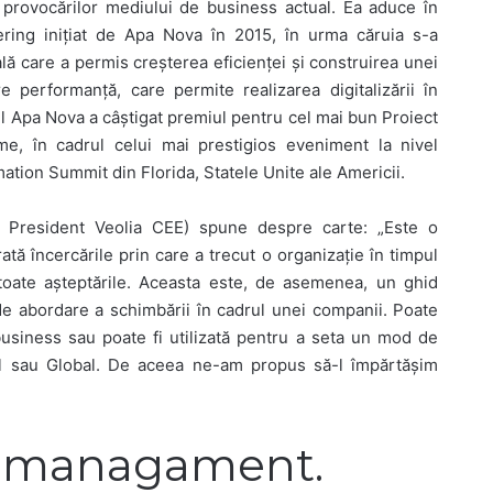
 provocărilor mediului de business actual. Ea aduce în
ering inițiat de Apa Nova în 2015, în urma căruia s-a
lă care a permis creșterea eficienței și construirea unei
re performanță, care permite realizarea digitalizării în
tul Apa Nova a câștigat premiul pentru cel mai bun Proiect
me, în cadrul celui mai prestigios eveniment la nivel
ion Summit din Florida, Statele Unite ale Americii.
e President Veolia CEE) spune despre carte: „Este o
ată încercările prin care a trecut o organizație în timpul
 toate așteptările. Aceasta este, de asemenea, un ghid
de abordare a schimbării în cadrul unei companii. Poate
 business sau poate fi utilizată pentru a seta un mod de
nal sau Global. De aceea ne-am propus să-l împărtășim
i managament.