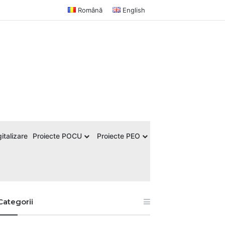
Română
English
italizare
Proiecte POCU
Proiecte PEO
Categorii