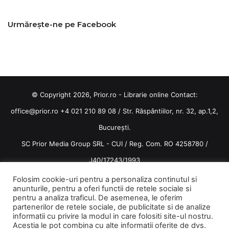
Urmărește-ne pe Facebook
© Copyright 2026, Prior.ro - Librarie online Contact:
office@prior.ro
+4 021 210 89 08 / Str. Răspântiilor, nr. 32, ap.1,2,
București.
SC Prior Media Group SRL - CUI / Reg. Com. RO 4258780 /
J40/17243/1993
Termeni și condiții
/
Politica de confidentialitate
Folosim cookie-uri pentru a personaliza continutul si
anunturile, pentru a oferi functii de retele sociale si
Terms and conditions
pentru a analiza traficul. De asemenea, le oferim
partenerilor de retele sociale, de publicitate si de analize
informatii cu privire la modul in care folositi site-ul nostru.
Acestia le pot combina cu alte informatii oferite de dvs.