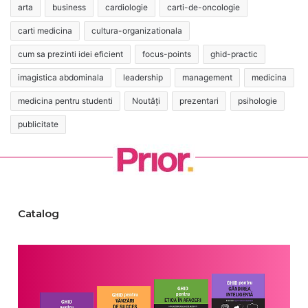
arta
business
cardiologie
carti-de-oncologie
carti medicina
cultura-organizationala
cum sa prezinti idei eficient
focus-points
ghid-practic
imagistica abdominala
leadership
management
medicina
medicina pentru studenti
Noutăți
prezentari
psihologie
publicitate
Catalog